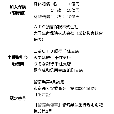
身体賠償 1名 ： 10億円
加入保険
1事故 ： 10億円
（限度額）
財物賠償 1事故 ： 10億円
ＡＩＧ損害保険株式会社
大同生命保険株式会社（業務災害総合
保険）
三菱ＵＦＪ銀行 千住支店
主要取引金
みずほ銀行 千住支店
融機関
りそな銀行 千住支店
足立成和信用金庫 旭町支店
警備業第4条認定
東京都公安委員会 第30004163号
【
認定証
】
認定番号
【
警備業標章
】警備業法施行規則別記
様式第2号