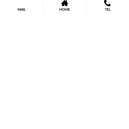
MAIL
HOME
TEL
柏研修センター
〒277-0005
千葉県柏市柏
6-4-24 柏ビルディング5階
TEL 04-7170-1536 FAX 04-7170-1537